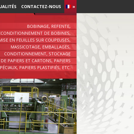
UALITÉS
CONTACTEZ-NOUS
»
BOBINAGE, REFENTE,
ECONDITIONNEMENT DE BOBINES,
MISE EN FEUILLES SUR COUPEUSES,
MASSICOTAGE, EMBALLAGES,
CONDITIONNEMENT, STOCKAGE
DE PAPIERS ET CARTONS, PAPIERS
PÉCIAUX, PAPIERS PLASTIFIÉS, ETC.