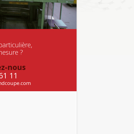
rticulière,
mesure ?
ez-nous
61 11
mdcoupe.com