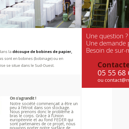
Une question ?
Une demande pa
Besoin de sur-
 dans la
découpe de bobines de papier,
inis sont en bobines (bobinage) ou en
Contact
rise se situe dans le Sud-Ouest.
05 55 68 
ou contact@
On s’agrandit !
Notre société commençait a être un
peu à l’étroit dans son stockage.
Nous prenons donc le problème à
bras le corps. Grâce à l’Union
européenne et au fond FEDER qui
sont partenaires de ce projet, nous
pouvons porter notre surface de